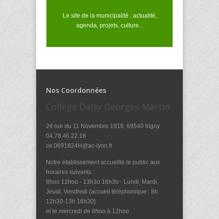
Le site de la municipalité : actualité,
agenda, projets, culture...
Nos Coordonnées
Collège Daisy Georges Martin
24 rue du 11 Novembre 1918, 69540 Irigny
04.78.46.22.18
ce.0691824H@ac-lyon.fr
Notre établissement accueille le public aux
horaires suivants :
8hoo 12hoo - 13h3o 16h3o - Lundi, Mardi,
Jeudi, Vendredi (accueil téléphonique : 8h
12h30-13h 16h30)
et le mercredi de 8hoo à 12hoo