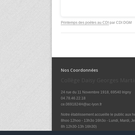
Printemps des poètes au CDI
par CDI DGM
Nos Coordonnées
Collège Daisy Georges Marti
24 rue du 11 Novembre 1918, 69540 Irigny
04.78.46.22.18
ce.0691824H@ac-lyon.fr
Notre établissement accueille le public aux ho
8hoo 12hoo - 13h3o 16h3o - Lundi, Mardi, Jeu
8h 12h30-13h 16h30)
et le mercredi de 8hoo à 12hoo