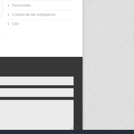
Personnels
Conseil de vie collégienne
CDI