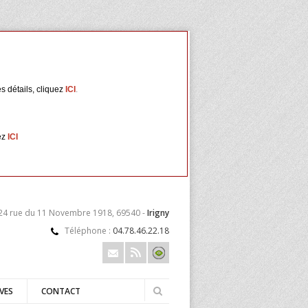
s détails, cliquez
ICI
.
ez
ICI
 24 rue du 11 Novembre 1918, 69540 -
Irigny
Téléphone :
04.78.46.22.18
VES
CONTACT