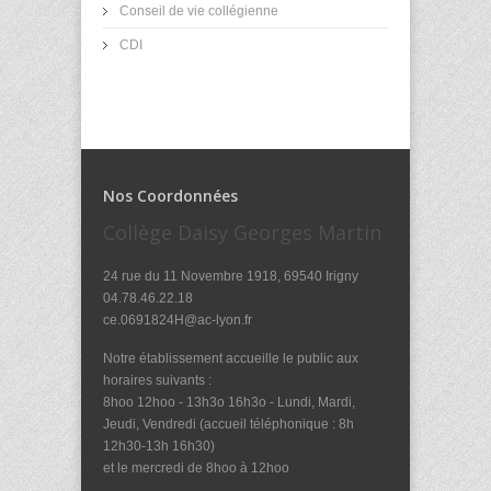
Conseil de vie collégienne
CDI
Nos Coordonnées
Collège Daisy Georges Martin
24 rue du 11 Novembre 1918, 69540 Irigny
04.78.46.22.18
ce.0691824H@ac-lyon.fr
Notre établissement accueille le public aux
horaires suivants :
8hoo 12hoo - 13h3o 16h3o - Lundi, Mardi,
Jeudi, Vendredi (accueil téléphonique : 8h
12h30-13h 16h30)
et le mercredi de 8hoo à 12hoo