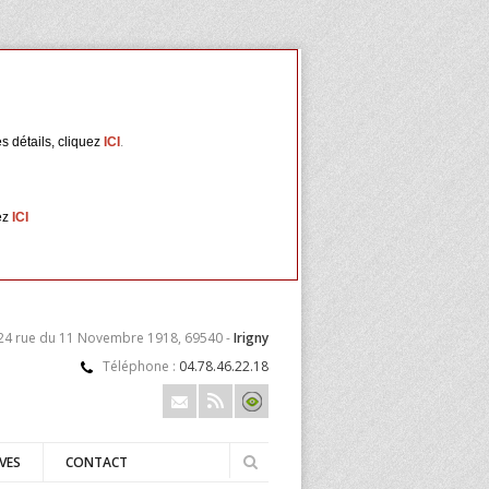
s détails, cliquez
ICI
.
ez
ICI
 24 rue du 11 Novembre 1918, 69540 -
Irigny
Téléphone :
04.78.46.22.18
VES
CONTACT