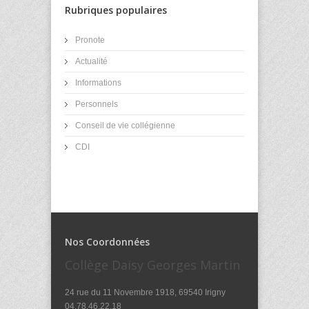
Rubriques populaires
Pronote
Actualité
Informations
Personnels
Conseil de vie collégienne
CDI
Nos Coordonnées
Collège Daisy Georges Martin
24 rue du 11 Novembre 1918, 69540 Irigny
04.78.46.22.18