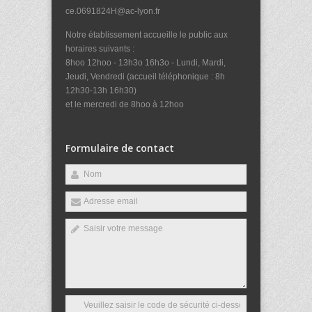
ce.0691824H@ac-lyon.fr
Notre établissement accueille le public aux
horaires suivants :
8hoo 12hoo - 13h3o 16h3o - Lundi, Mardi,
Jeudi, Vendredi (accueil téléphonique : 8h
12h30-13h 16h30)
et le mercredi de 8hoo à 12hoo
Formulaire de contact